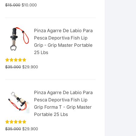
$
15.000
$
10.000
Pinza Agarre De Labio Para
Pesca Deportiva Fish Lip
Grip - Grip Master Portable
25 Lbs
Valorado
$
35.000
$
29.900
con
5.00
de 5
Pinza Agarre De Labio Para
Pesca Deportiva Fish Lip
Grip Forma T - Grip Master
Portable 25 Lbs
Valorado
$
35.000
$
29.900
con
5.00
de 5