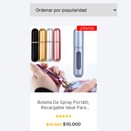
¡Oferta!
Botella De Spray Portátil,
Recargable Ideal Para
Colonia, Loción, Perfume,
Enjuague Bucal
Valorado con
$
10.000
$
15.000
5.00
de 5