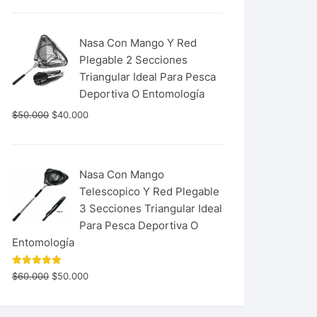
Nasa Con Mango Y Red
Plegable 2 Secciones
Triangular Ideal Para Pesca
Deportiva O Entomología
$
50.000
$
40.000
Nasa Con Mango
Telescopico Y Red Plegable
3 Secciones Triangular Ideal
Para Pesca Deportiva O
Entomología
Valorado
$
60.000
$
50.000
con
5.00
de 5