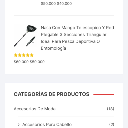
$
50.000
$
40.000
Nasa Con Mango Telescopico Y Red
Plegable 3 Secciones Triangular
Ideal Para Pesca Deportiva O
Entomología
Valorado
$
60.000
$
50.000
con
5.00
de 5
CATEGORÍAS DE PRODUCTOS
Accesorios De Moda
(18)
Accesorios Para Cabello
(2)