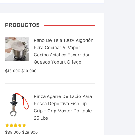
PRODUCTOS
Paño De Tela 100% Algodón
Para Cocinar Al Vapor
Cocina Asiatica Escurridor
Quesos Yogurt Griego
$
15.000
$
10.000
Pinza Agarre De Labio Para
Pesca Deportiva Fish Lip
Grip - Grip Master Portable
25 Lbs
Valorado
$
35.000
$
29.900