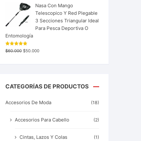
Nasa Con Mango
Telescopico Y Red Plegable
3 Secciones Triangular Ideal
Para Pesca Deportiva O
Entomología
Valorado
$
60.000
$
50.000
con
5.00
de 5
CATEGORÍAS DE PRODUCTOS
Accesorios De Moda
(18)
Accesorios Para Cabello
(2)
Cintas, Lazos Y Colas
(1)