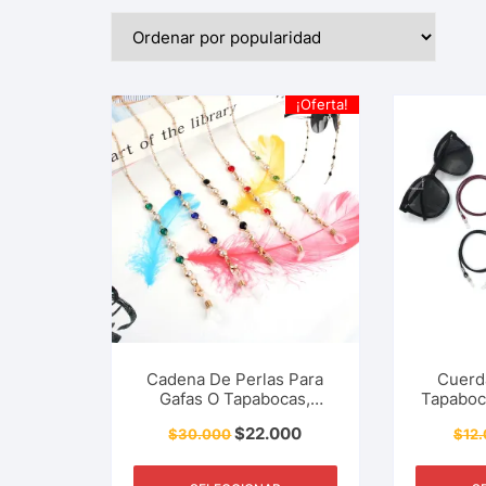
¡Oferta!
Cadena De Perlas Para
Cuerd
Gafas O Tapabocas,
Tapaboc
Soporte Para Lentes,
Lentes,
$
22.000
$
30.000
$
12
Correa, Cordón, Mujer,
Unis
Niñas, Accesorios Y Más.
Acce