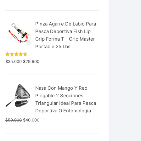
con
5.00
de 5
Pinza Agarre De Labio Para
Pesca Deportiva Fish Lip
Grip Forma T - Grip Master
Portable 25 Lbs
Valorado
$
35.000
$
29.900
con
5.00
de 5
Nasa Con Mango Y Red
Plegable 2 Secciones
Triangular Ideal Para Pesca
Deportiva O Entomología
$
50.000
$
40.000