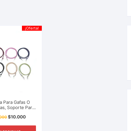
¡Oferta!
a Para Gafas O
as, Soporte Para
 Correa, Cordón,
$
10.000
.000
ex, Multiusos,
sorios Y Más.