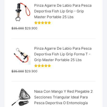
Pinza Agarre De Labio Para Pesca
Deportiva Fish Lip Grip - Grip
Master Portable 25 Lbs
Valorado
$
35.000
$
29.900
con
5.00
de 5
Pinza Agarre De Labio Para Pesca
Deportiva Fish Lip Grip Forma T -
Grip Master Portable 25 Lbs
Valorado
$
35.000
$
29.900
con
5.00
de 5
Nasa Con Mango Y Red Plegable 2
Secciones Triangular Ideal Para
Pesca Deportiva O Entomología