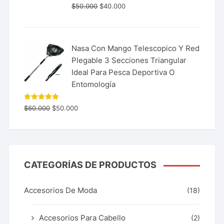
$
50.000
$
40.000
Nasa Con Mango Telescopico Y Red
Plegable 3 Secciones Triangular
Ideal Para Pesca Deportiva O
Entomología
Valorado
$
60.000
$
50.000
con
5.00
de 5
CATEGORÍAS DE PRODUCTOS
Accesorios De Moda
(18)
Accesorios Para Cabello
(2)