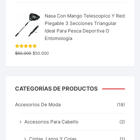
Nasa Con Mango Telescopico Y Red
Plegable 3 Secciones Triangular
Ideal Para Pesca Deportiva O
Entomología
Valorado
$
60.000
$
50.000
con
5.00
de 5
CATEGORÍAS DE PRODUCTOS
Accesorios De Moda
(18)
Accesorios Para Cabello
(2)
Cintas, Lazos Y Colas
(1)