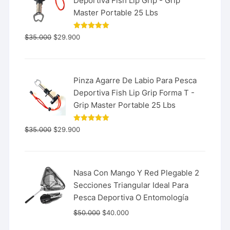
Deportiva Fish Lip Grip - Grip
Master Portable 25 Lbs
Valorado
$
35.000
$
29.900
con
5.00
de 5
Pinza Agarre De Labio Para Pesca
Deportiva Fish Lip Grip Forma T -
Grip Master Portable 25 Lbs
Valorado
$
35.000
$
29.900
con
5.00
de 5
Nasa Con Mango Y Red Plegable 2
Secciones Triangular Ideal Para
Pesca Deportiva O Entomología
$
50.000
$
40.000