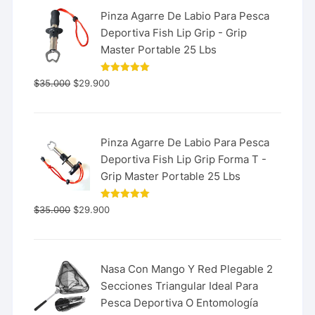
Pinza Agarre De Labio Para Pesca
Deportiva Fish Lip Grip - Grip
Master Portable 25 Lbs
Valorado
$
35.000
$
29.900
con
5.00
de 5
Pinza Agarre De Labio Para Pesca
Deportiva Fish Lip Grip Forma T -
Grip Master Portable 25 Lbs
Valorado
$
35.000
$
29.900
con
5.00
de 5
Nasa Con Mango Y Red Plegable 2
Secciones Triangular Ideal Para
Pesca Deportiva O Entomología