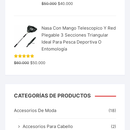
$
50.000
$
40.000
Nasa Con Mango Telescopico Y Red
Plegable 3 Secciones Triangular
Ideal Para Pesca Deportiva O
Entomología
Valorado
$
60.000
$
50.000
con
5.00
de 5
CATEGORÍAS DE PRODUCTOS
Accesorios De Moda
(18)
Accesorios Para Cabello
(2)