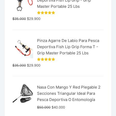
Deportiva Fish Lip Grip - Grip
Master Portable 25 Lbs
Valorado
$
35.000
$
29.900
con
5.00
de 5
Pinza Agarre De Labio Para Pesca
Deportiva Fish Lip Grip Forma T -
Grip Master Portable 25 Lbs
Valorado
$
35.000
$
29.900
con
5.00
de 5
Nasa Con Mango Y Red Plegable 2
Secciones Triangular Ideal Para
Pesca Deportiva O Entomología
$
50.000
$
40.000