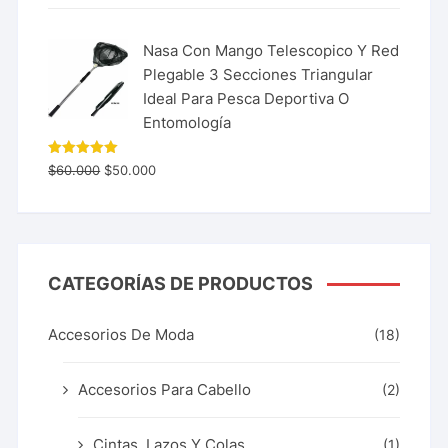
Nasa Con Mango Telescopico Y Red
Plegable 3 Secciones Triangular
Ideal Para Pesca Deportiva O
Entomología
Valorado
$
60.000
$
50.000
con
5.00
de 5
CATEGORÍAS DE PRODUCTOS
Accesorios De Moda
(18)
Accesorios Para Cabello
(2)
Cintas, Lazos Y Colas
(1)