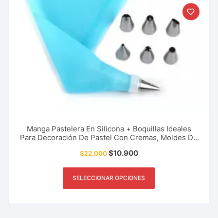
Manga Pastelera En Silicona + Boquillas Ideales
Para Decoración De Pastel Con Cremas, Moldes De
Diferentes Formas, Hogar, Panaderia, Reposteria Y
$
10.900
$
22.000
Más.
SELECCIONAR OPCIONES