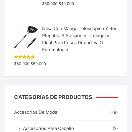
$
50.000
$
40.000
Nasa Con Mango Telescopico Y Red
Plegable 3 Secciones Triangular
Ideal Para Pesca Deportiva O
Entomología
Valorado
$
60.000
$
50.000
con
5.00
de 5
CATEGORÍAS DE PRODUCTOS
Accesorios De Moda
(18)
Accesorios Para Cabello
(2)