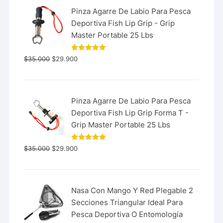
Pinza Agarre De Labio Para Pesca
Deportiva Fish Lip Grip - Grip
Master Portable 25 Lbs
Valorado
$
35.000
$
29.900
con
5.00
de 5
Pinza Agarre De Labio Para Pesca
Deportiva Fish Lip Grip Forma T -
Grip Master Portable 25 Lbs
Valorado
$
35.000
$
29.900
con
5.00
de 5
Nasa Con Mango Y Red Plegable 2
Secciones Triangular Ideal Para
Pesca Deportiva O Entomología