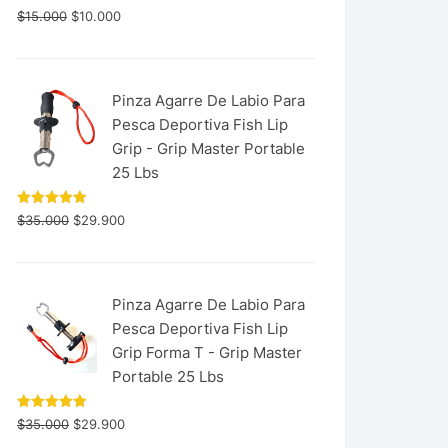
$
15.000
$
10.000
Pinza Agarre De Labio Para
Pesca Deportiva Fish Lip
Grip - Grip Master Portable
25 Lbs
Valorado
$
35.000
$
29.900
con
5.00
de 5
Pinza Agarre De Labio Para
Pesca Deportiva Fish Lip
Grip Forma T - Grip Master
Portable 25 Lbs
Valorado
$
35.000
$
29.900
con
5.00
de 5