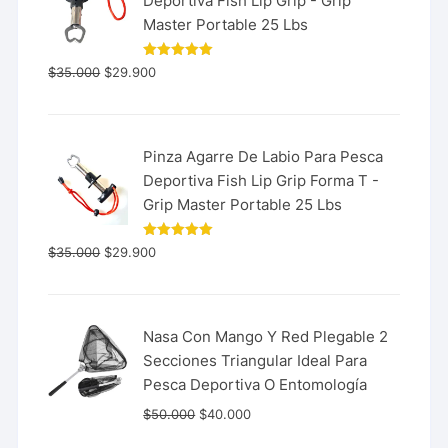
Deportiva Fish Lip Grip - Grip
Master Portable 25 Lbs
Valorado
$
35.000
$
29.900
con
5.00
de 5
Pinza Agarre De Labio Para Pesca
Deportiva Fish Lip Grip Forma T -
Grip Master Portable 25 Lbs
Valorado
$
35.000
$
29.900
con
5.00
de 5
Nasa Con Mango Y Red Plegable 2
Secciones Triangular Ideal Para
Pesca Deportiva O Entomología
$
50.000
$
40.000