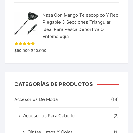
Nasa Con Mango Telescopico Y Red
Plegable 3 Secciones Triangular
Ideal Para Pesca Deportiva O
Entomología
Valorado
$
60.000
$
50.000
con
5.00
de 5
CATEGORÍAS DE PRODUCTOS
Accesorios De Moda
(18)
Accesorios Para Cabello
(2)
Cintas, Lazos Y Colas
(1)