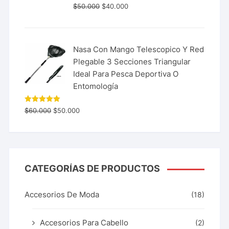
$
50.000
$
40.000
Nasa Con Mango Telescopico Y Red
Plegable 3 Secciones Triangular
Ideal Para Pesca Deportiva O
Entomología
Valorado
$
60.000
$
50.000
con
5.00
de 5
CATEGORÍAS DE PRODUCTOS
Accesorios De Moda
(18)
Accesorios Para Cabello
(2)