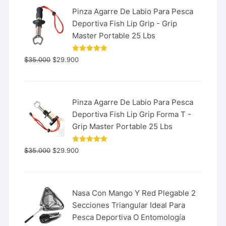
Pinza Agarre De Labio Para Pesca
Deportiva Fish Lip Grip - Grip
Master Portable 25 Lbs
Valorado
$
35.000
$
29.900
con
5.00
de 5
Pinza Agarre De Labio Para Pesca
Deportiva Fish Lip Grip Forma T -
Grip Master Portable 25 Lbs
Valorado
$
35.000
$
29.900
con
5.00
de 5
Nasa Con Mango Y Red Plegable 2
Secciones Triangular Ideal Para
Pesca Deportiva O Entomología