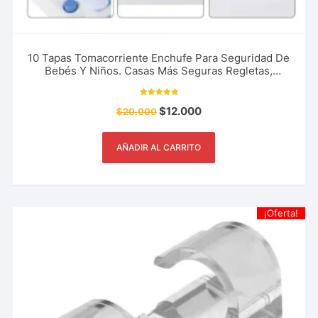
10 Tapas Tomacorriente Enchufe Para Seguridad De
Bebés Y Niños. Casas Más Seguras Regletas,
Reguladores, Y Más
Valorado con
$
12.000
$
20.000
5.00
de 5
AÑADIR AL CARRITO
¡Oferta!