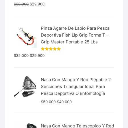
Valorado
$
35.000
$
29.900
con
5.00
de 5
Pinza Agarre De Labio Para Pesca
Deportiva Fish Lip Grip Forma T -
Grip Master Portable 25 Lbs
Valorado
$
35.000
$
29.900
con
5.00
de 5
Nasa Con Mango Y Red Plegable 2
Secciones Triangular Ideal Para
Pesca Deportiva O Entomología
$
50.000
$
40.000
Nasa Con Mango Telescopico Y Red