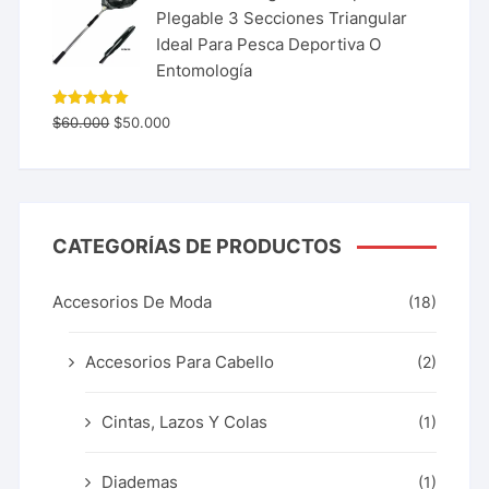
Plegable 3 Secciones Triangular
Ideal Para Pesca Deportiva O
Entomología
Valorado
$
60.000
$
50.000
con
5.00
de 5
CATEGORÍAS DE PRODUCTOS
Accesorios De Moda
(18)
Accesorios Para Cabello
(2)
Cintas, Lazos Y Colas
(1)
Diademas
(1)