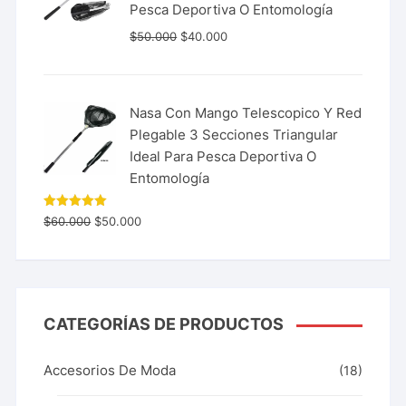
Pesca Deportiva O Entomología
$
50.000
$
40.000
Nasa Con Mango Telescopico Y Red
Plegable 3 Secciones Triangular
Ideal Para Pesca Deportiva O
Entomología
Valorado
$
60.000
$
50.000
con
5.00
de 5
CATEGORÍAS DE PRODUCTOS
Accesorios De Moda
(18)