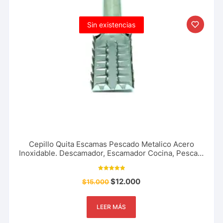
Sin existencias
Cepillo Quita Escamas Pescado Metalico Acero
Inoxidable. Descamador, Escamador Cocina, Pesca y
Mas
Valorado con
$
12.000
$
15.000
5.00
de 5
LEER MÁS