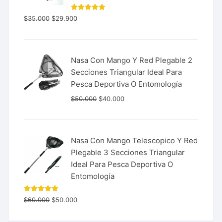
Valorado
$
35.000
$
29.900
con
5.00
de 5
Nasa Con Mango Y Red Plegable 2
Secciones Triangular Ideal Para
Pesca Deportiva O Entomología
$
50.000
$
40.000
Nasa Con Mango Telescopico Y Red
Plegable 3 Secciones Triangular
Ideal Para Pesca Deportiva O
Entomología
Valorado
$
60.000
$
50.000
con
5.00
de 5