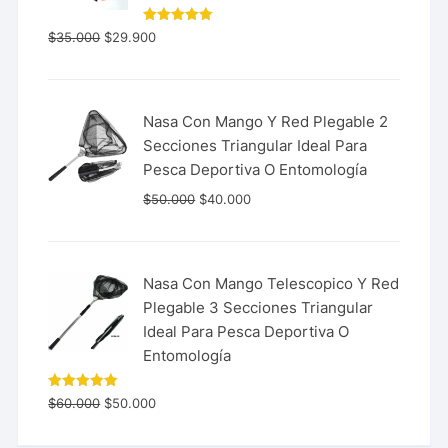
Valorado
$
35.000
$
29.900
con
5.00
de 5
Nasa Con Mango Y Red Plegable 2
Secciones Triangular Ideal Para
Pesca Deportiva O Entomología
$
50.000
$
40.000
Nasa Con Mango Telescopico Y Red
Plegable 3 Secciones Triangular
Ideal Para Pesca Deportiva O
Entomología
Valorado
$
60.000
$
50.000
con
5.00
de 5