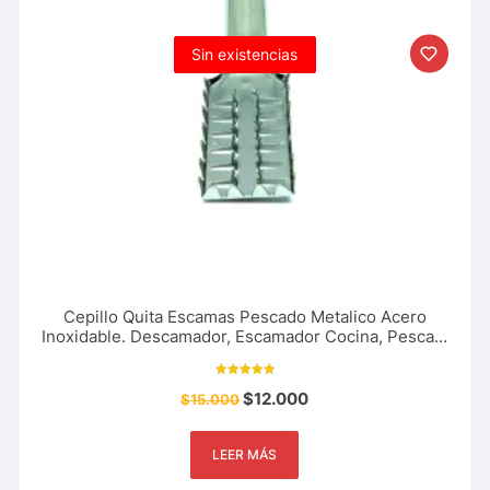
Sin existencias
Cepillo Quita Escamas Pescado Metalico Acero
Inoxidable. Descamador, Escamador Cocina, Pesca y
Mas
Valorado con
$
12.000
$
15.000
5.00
de 5
LEER MÁS