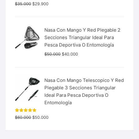
Valorado
$
35.000
$
29.900
con
5.00
de 5
Nasa Con Mango Y Red Plegable 2
Secciones Triangular Ideal Para
Pesca Deportiva O Entomología
$
50.000
$
40.000
Nasa Con Mango Telescopico Y Red
Plegable 3 Secciones Triangular
Ideal Para Pesca Deportiva O
Entomología
Valorado
$
60.000
$
50.000
con
5.00
de 5