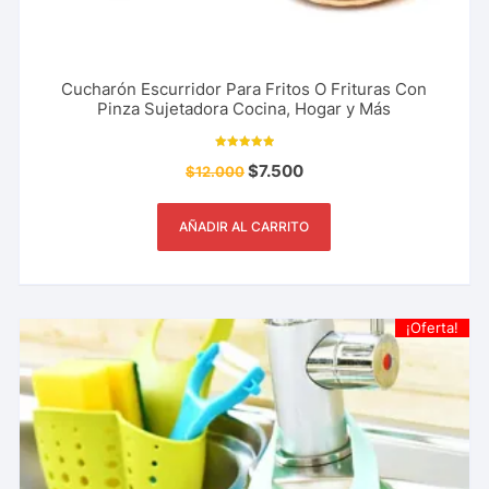
Cucharón Escurridor Para Fritos O Frituras Con
Pinza Sujetadora Cocina, Hogar y Más
Valorado con
$
7.500
$
12.000
5.00
de 5
AÑADIR AL CARRITO
¡Oferta!