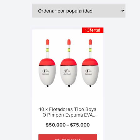
¡Oferta!
10 x Flotadores Tipo Boya
O Pimpon Espuma EVA
Para Luz Quimica Ideales
$
50.000
–
$
75.000
Pesca Deportiva
Nocturna, Rio, Lago, Mar