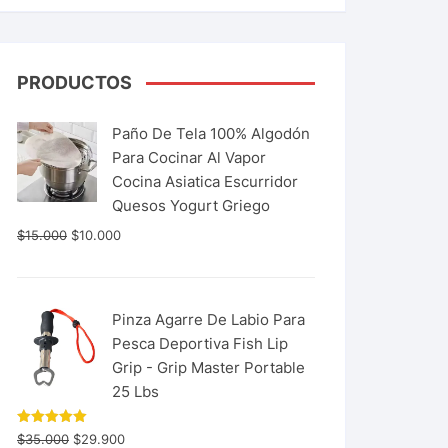
PRODUCTOS
Paño De Tela 100% Algodón
Para Cocinar Al Vapor
Cocina Asiatica Escurridor
Quesos Yogurt Griego
$
15.000
$
10.000
Pinza Agarre De Labio Para
Pesca Deportiva Fish Lip
Grip - Grip Master Portable
25 Lbs
Valorado
$
35.000
$
29.900