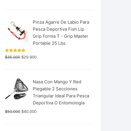
con
5.00
de 5
Pinza Agarre De Labio Para
Pesca Deportiva Fish Lip
Grip Forma T - Grip Master
Portable 25 Lbs
Valorado
$
35.000
$
29.900
con
5.00
de 5
Nasa Con Mango Y Red
Plegable 2 Secciones
Triangular Ideal Para Pesca
Deportiva O Entomología
$
50.000
$
40.000