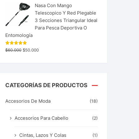
Nasa Con Mango
Telescopico Y Red Plegable
3 Secciones Triangular Ideal
Para Pesca Deportiva O
Entomología
Valorado
$
60.000
$
50.000
con
5.00
de 5
CATEGORÍAS DE PRODUCTOS
Accesorios De Moda
(18)
Accesorios Para Cabello
(2)
Cintas, Lazos Y Colas
(1)