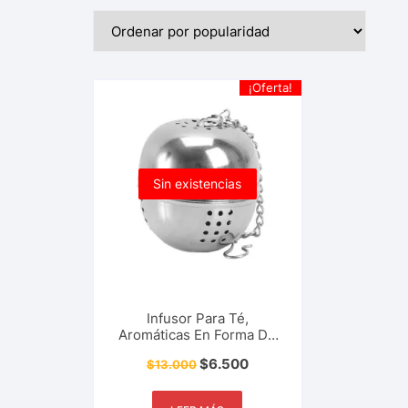
¡Oferta!
Sin existencias
Infusor Para Té,
Aromáticas En Forma De
Canastilla, Bola De Acero
$
6.500
$
13.000
Inoxidable, Filtro Para
Bebidas, Herramienta De
Cocina Y Más.