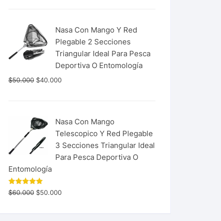
Nasa Con Mango Y Red
Plegable 2 Secciones
Triangular Ideal Para Pesca
Deportiva O Entomología
$
50.000
$
40.000
Nasa Con Mango
Telescopico Y Red Plegable
3 Secciones Triangular Ideal
Para Pesca Deportiva O
Entomología
Valorado
$
60.000
$
50.000
con
5.00
de 5