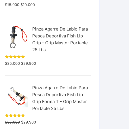
$
15.000
$
10.000
Pinza Agarre De Labio Para
Pesca Deportiva Fish Lip
Grip - Grip Master Portable
25 Lbs
Valorado
$
35.000
$
29.900
con
5.00
de 5
Pinza Agarre De Labio Para
Pesca Deportiva Fish Lip
Grip Forma T - Grip Master
Portable 25 Lbs
Valorado
$
35.000
$
29.900
con
5.00
de 5