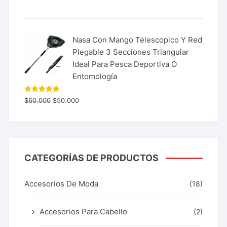
Nasa Con Mango Telescopico Y Red
Plegable 3 Secciones Triangular
Ideal Para Pesca Deportiva O
Entomología
Valorado
$
60.000
$
50.000
con
5.00
de 5
CATEGORÍAS DE PRODUCTOS
Accesorios De Moda
(18)
Accesorios Para Cabello
(2)