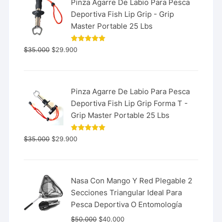
Pinza Agarre De Labio Para Pesca
Deportiva Fish Lip Grip - Grip
Master Portable 25 Lbs
Valorado
$
35.000
$
29.900
con
5.00
de 5
Pinza Agarre De Labio Para Pesca
Deportiva Fish Lip Grip Forma T -
Grip Master Portable 25 Lbs
Valorado
$
35.000
$
29.900
con
5.00
de 5
Nasa Con Mango Y Red Plegable 2
Secciones Triangular Ideal Para
Pesca Deportiva O Entomología
$
50.000
$
40.000