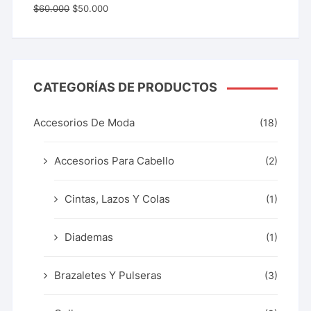
Valorado
$
60.000
$
50.000
con
5.00
de 5
CATEGORÍAS DE PRODUCTOS
Accesorios De Moda
(18)
Accesorios Para Cabello
(2)
Cintas, Lazos Y Colas
(1)
Diademas
(1)
Brazaletes Y Pulseras
(3)