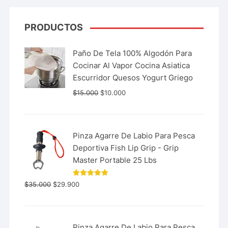
PRODUCTOS
Paño De Tela 100% Algodón Para
Cocinar Al Vapor Cocina Asiatica
Escurridor Quesos Yogurt Griego
$
15.000
$
10.000
Pinza Agarre De Labio Para Pesca
Deportiva Fish Lip Grip - Grip
Master Portable 25 Lbs
Valorado
$
35.000
$
29.900
con
5.00
de 5
Pinza Agarre De Labio Para Pesca