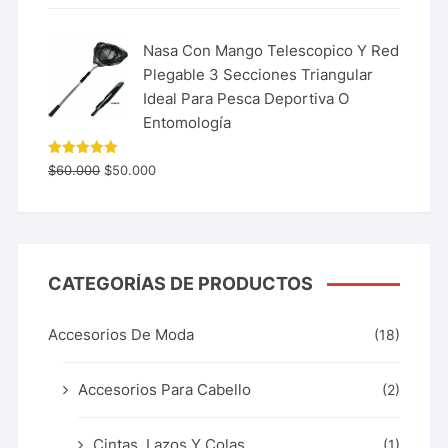
Nasa Con Mango Telescopico Y Red
Plegable 3 Secciones Triangular
Ideal Para Pesca Deportiva O
Entomología
Valorado
$
60.000
$
50.000
con
5.00
de 5
CATEGORÍAS DE PRODUCTOS
Accesorios De Moda
(18)
Accesorios Para Cabello
(2)
Cintas, Lazos Y Colas
(1)