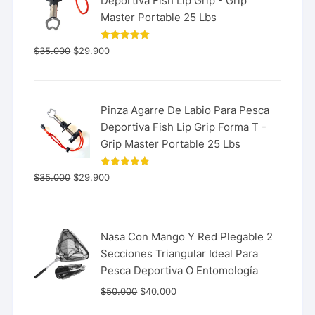
Deportiva Fish Lip Grip - Grip
Master Portable 25 Lbs
Valorado
$
35.000
$
29.900
con
5.00
de 5
Pinza Agarre De Labio Para Pesca
Deportiva Fish Lip Grip Forma T -
Grip Master Portable 25 Lbs
Valorado
$
35.000
$
29.900
con
5.00
de 5
Nasa Con Mango Y Red Plegable 2
Secciones Triangular Ideal Para
Pesca Deportiva O Entomología
$
50.000
$
40.000