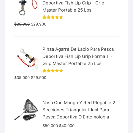
Deportiva Fish Lip Grip - Grip
Master Portable 25 Lbs
Valorado
$
35.000
$
29.900
con
5.00
de 5
Pinza Agarre De Labio Para Pesca
Deportiva Fish Lip Grip Forma T -
Grip Master Portable 25 Lbs
Valorado
$
35.000
$
29.900
con
5.00
de 5
Nasa Con Mango Y Red Plegable 2
Secciones Triangular Ideal Para
Pesca Deportiva O Entomología
$
50.000
$
40.000