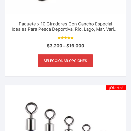
Paquete x 10 Giradores Con Gancho Especial
Ideales Para Pesca Deportiva, Rio, Lago, Mar. Varios
Tamaños
Valorado con
$
3.200
–
$
16.000
5.00
de 5
SELECCIONAR OPCIONES
¡Oferta!