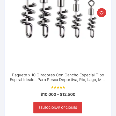
Paquete x 10 Giradores Con Gancho Especial Tipo
Espiral Ideales Para Pesca Deportiva, Rio, Lago, Mar.
Varios Tamaños
Valorado con
$
10.000
–
$
12.500
5.00
de 5
SELECCIONAR OPCIONES