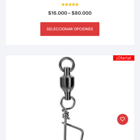
Tamaños
Valorado con
$
16.000
–
$
80.000
5.00
de 5
SELECCIONAR OPCIONES
¡Oferta!