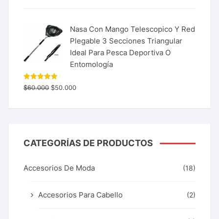
Nasa Con Mango Telescopico Y Red
Plegable 3 Secciones Triangular
Ideal Para Pesca Deportiva O
Entomología
Valorado
$
60.000
$
50.000
con
5.00
de 5
CATEGORÍAS DE PRODUCTOS
Accesorios De Moda
(18)
Accesorios Para Cabello
(2)