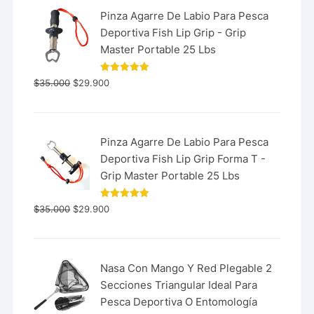
Pinza Agarre De Labio Para Pesca
Deportiva Fish Lip Grip - Grip
Master Portable 25 Lbs
Valorado
$
35.000
$
29.900
con
5.00
de 5
Pinza Agarre De Labio Para Pesca
Deportiva Fish Lip Grip Forma T -
Grip Master Portable 25 Lbs
Valorado
$
35.000
$
29.900
con
5.00
de 5
Nasa Con Mango Y Red Plegable 2
Secciones Triangular Ideal Para
Pesca Deportiva O Entomología