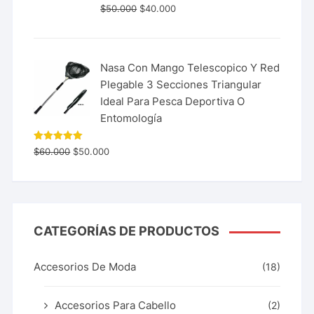
$
50.000
$
40.000
Nasa Con Mango Telescopico Y Red
Plegable 3 Secciones Triangular
Ideal Para Pesca Deportiva O
Entomología
Valorado
$
60.000
$
50.000
con
5.00
de 5
CATEGORÍAS DE PRODUCTOS
Accesorios De Moda
(18)
Accesorios Para Cabello
(2)