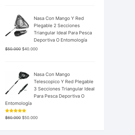
Nasa Con Mango Y Red
Plegable 2 Secciones
Triangular Ideal Para Pesca
Deportiva O Entomología
$
50.000
$
40.000
Nasa Con Mango
Telescopico Y Red Plegable
3 Secciones Triangular Ideal
Para Pesca Deportiva O
Entomología
Valorado
$
60.000
$
50.000
con
5.00
de 5