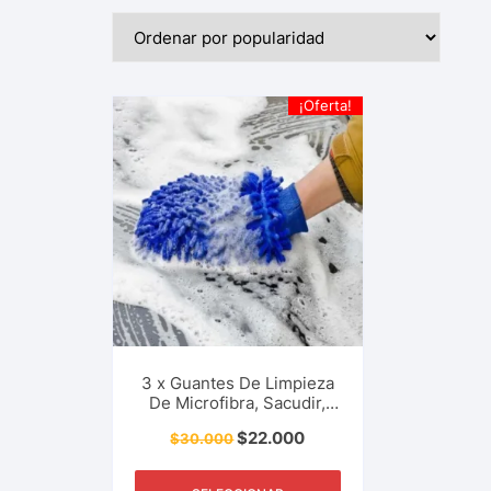
¡Oferta!
3 x Guantes De Limpieza
De Microfibra, Sacudir,
Brillar, Suavidad. Aseo,
$
22.000
$
30.000
Muy Absorbentes, No
Dejan Rayones.
Herramienta Del Hogar Y