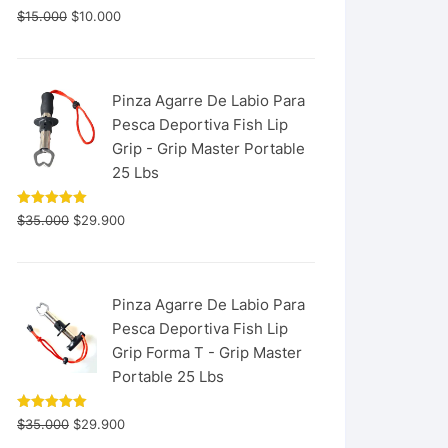
$
15.000
$
10.000
Pinza Agarre De Labio Para
Pesca Deportiva Fish Lip
Grip - Grip Master Portable
25 Lbs
Valorado
$
35.000
$
29.900
con
5.00
de 5
Pinza Agarre De Labio Para
Pesca Deportiva Fish Lip
Grip Forma T - Grip Master
Portable 25 Lbs
Valorado
$
35.000
$
29.900
con
5.00
de 5