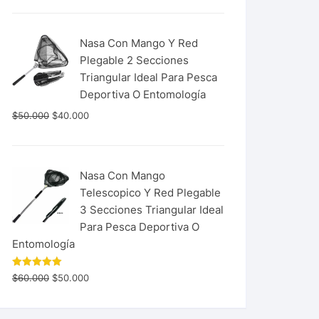
Nasa Con Mango Y Red
Plegable 2 Secciones
Triangular Ideal Para Pesca
Deportiva O Entomología
$
50.000
$
40.000
Nasa Con Mango
Telescopico Y Red Plegable
3 Secciones Triangular Ideal
Para Pesca Deportiva O
Entomología
Valorado
$
60.000
$
50.000
con
5.00
de 5