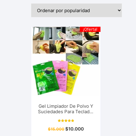
¡Oferta!
Gel Limpiador De Polvo Y
Suciedades Para Teclado,
Mouse, Celular, Pc, Tablet
Hogar y Más…
Valorado con
$
10.000
$
15.000
5.00
de 5