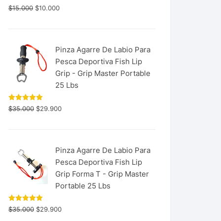
$
15.000
$
10.000
Pinza Agarre De Labio Para
Pesca Deportiva Fish Lip
Grip - Grip Master Portable
25 Lbs
Valorado
$
35.000
$
29.900
con
5.00
de 5
Pinza Agarre De Labio Para
Pesca Deportiva Fish Lip
Grip Forma T - Grip Master
Portable 25 Lbs
Valorado
$
35.000
$
29.900
con
5.00
de 5