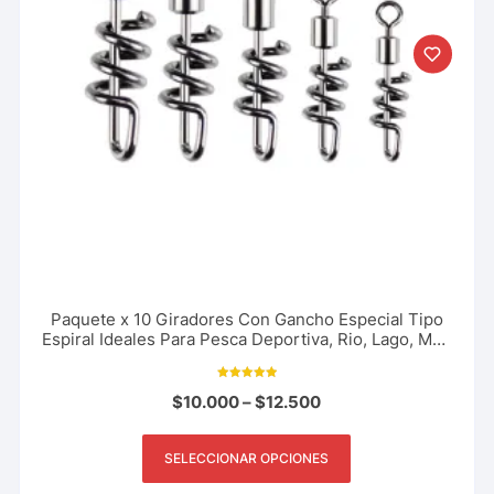
Paquete x 10 Giradores Con Gancho Especial Tipo
Espiral Ideales Para Pesca Deportiva, Rio, Lago, Mar.
Varios Tamaños
Valorado con
$
10.000
–
$
12.500
5.00
de 5
SELECCIONAR OPCIONES