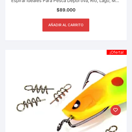
Espiral Ideales Para Pesca Deportiva, Rio, Lago, Mar.
Varios Tamaños
$
89.000
AÑADIR AL CARRITO
¡Oferta!