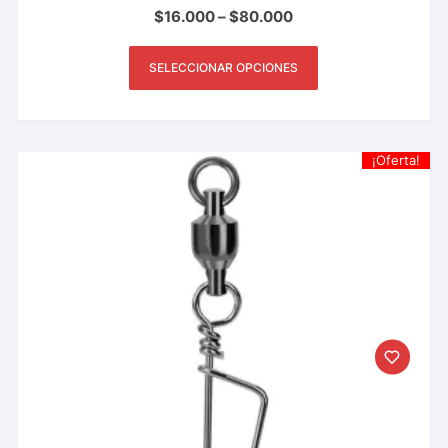
Valorado con
$
16.000
–
$
80.000
5.00
de 5
SELECCIONAR OPCIONES
¡Oferta!