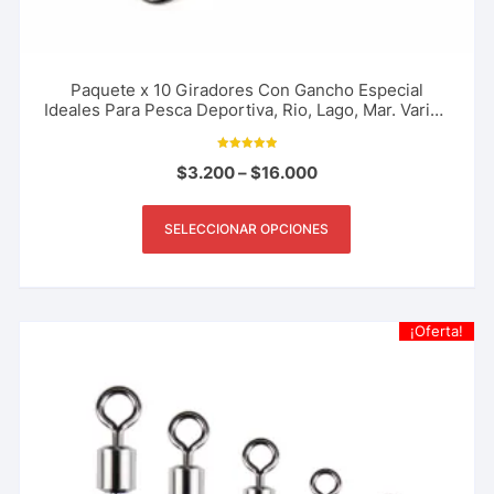
Paquete x 10 Giradores Con Gancho Especial
Ideales Para Pesca Deportiva, Rio, Lago, Mar. Varios
Tamaños
Valorado con
$
3.200
–
$
16.000
5.00
de 5
SELECCIONAR OPCIONES
¡Oferta!