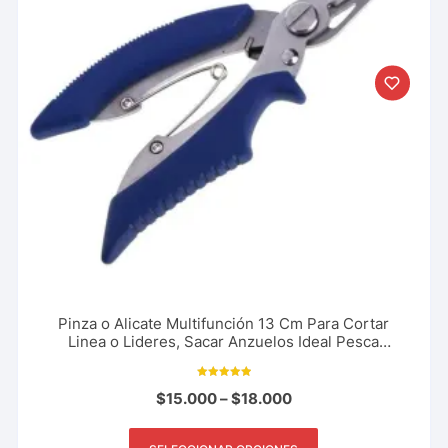
Pinza o Alicate Multifunción 13 Cm Para Cortar
Linea o Lideres, Sacar Anzuelos Ideal Pesca
Deportiva
Valorado con
$
15.000
–
$
18.000
5.00
de 5