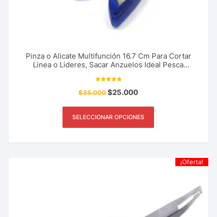
Pinza o Alicate Multifunción 16.7 Cm Para Cortar
Linea o Lideres, Sacar Anzuelos Ideal Pesca
Deportiva
Valorado con
$
25.000
$
35.000
10.00
de 5
SELECCIONAR OPCIONES
¡Oferta!