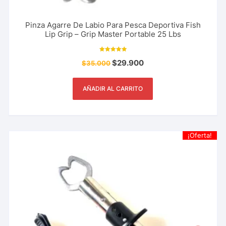
Pinza Agarre De Labio Para Pesca Deportiva Fish
Lip Grip – Grip Master Portable 25 Lbs
Valorado con
$
29.900
$
35.000
5.00
de 5
AÑADIR AL CARRITO
¡Oferta!