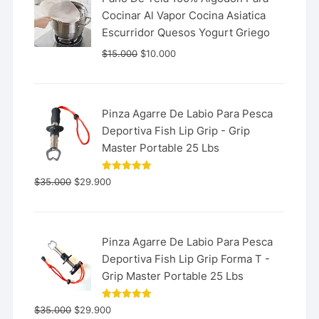
Cocinar Al Vapor Cocina Asiatica
Escurridor Quesos Yogurt Griego
$
15.000
$
10.000
Pinza Agarre De Labio Para Pesca
Deportiva Fish Lip Grip - Grip
Master Portable 25 Lbs
Valorado
$
35.000
$
29.900
con
5.00
de 5
Pinza Agarre De Labio Para Pesca
Deportiva Fish Lip Grip Forma T -
Grip Master Portable 25 Lbs
Valorado
$
35.000
$
29.900
con
5.00