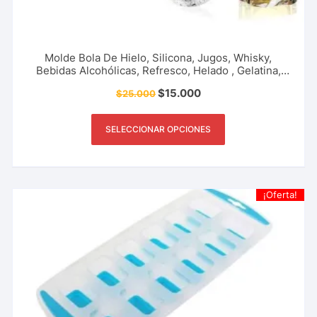
Molde Bola De Hielo, Silicona, Jugos, Whisky,
Bebidas Alcohólicas, Refresco, Helado , Gelatina,
Frutas, Accesorio De Cocina, Restaurante, Bar Y
$
15.000
$
25.000
Más.
SELECCIONAR OPCIONES
¡Oferta!