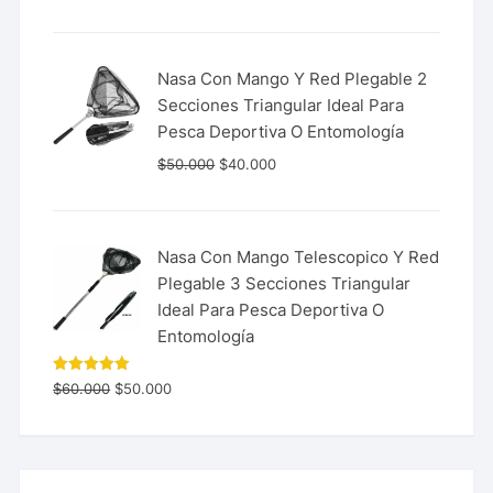
de 5
Nasa Con Mango Y Red Plegable 2
Secciones Triangular Ideal Para
Pesca Deportiva O Entomología
$
50.000
$
40.000
Nasa Con Mango Telescopico Y Red
Plegable 3 Secciones Triangular
Ideal Para Pesca Deportiva O
Entomología
Valorado
$
60.000
$
50.000
con
5.00
de 5