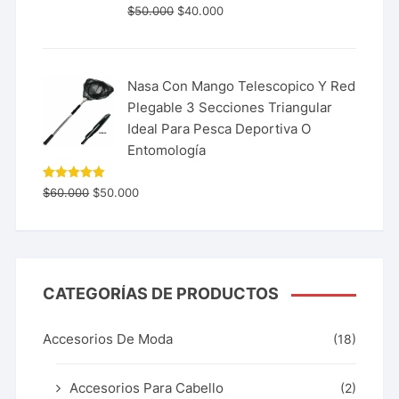
$
50.000
$
40.000
Nasa Con Mango Telescopico Y Red
Plegable 3 Secciones Triangular
Ideal Para Pesca Deportiva O
Entomología
Valorado
$
60.000
$
50.000
con
5.00
de 5
CATEGORÍAS DE PRODUCTOS
Accesorios De Moda
(18)
Accesorios Para Cabello
(2)