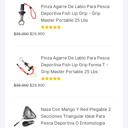
Pinza Agarre De Labio Para Pesca
Deportiva Fish Lip Grip - Grip
Master Portable 25 Lbs
Valorado
$
35.000
$
29.900
con
5.00
de 5
Pinza Agarre De Labio Para Pesca
Deportiva Fish Lip Grip Forma T -
Grip Master Portable 25 Lbs
Valorado
$
35.000
$
29.900
con
5.00
de 5
Nasa Con Mango Y Red Plegable 2
Secciones Triangular Ideal Para
Pesca Deportiva O Entomología