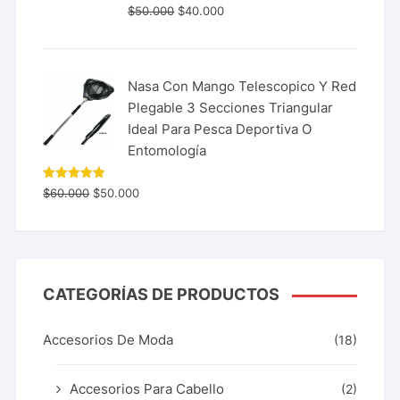
$
50.000
$
40.000
Nasa Con Mango Telescopico Y Red
Plegable 3 Secciones Triangular
Ideal Para Pesca Deportiva O
Entomología
Valorado
$
60.000
$
50.000
con
5.00
de 5
CATEGORÍAS DE PRODUCTOS
Accesorios De Moda
(18)
Accesorios Para Cabello
(2)