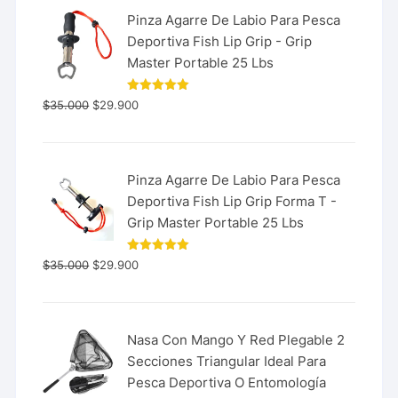
Pinza Agarre De Labio Para Pesca
Deportiva Fish Lip Grip - Grip
Master Portable 25 Lbs
Valorado
$
35.000
$
29.900
con
5.00
de 5
Pinza Agarre De Labio Para Pesca
Deportiva Fish Lip Grip Forma T -
Grip Master Portable 25 Lbs
Valorado
$
35.000
$
29.900
con
5.00
de 5
Nasa Con Mango Y Red Plegable 2
Secciones Triangular Ideal Para
Pesca Deportiva O Entomología