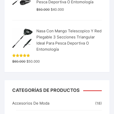
Pesca Deportiva O Entomología
$
50.000
$
40.000
Nasa Con Mango Telescopico Y Red
Plegable 3 Secciones Triangular
Ideal Para Pesca Deportiva O
Entomología
Valorado
$
60.000
$
50.000
con
5.00
de 5
CATEGORÍAS DE PRODUCTOS
Accesorios De Moda
(18)