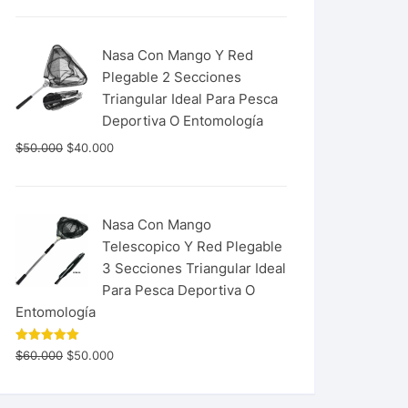
Nasa Con Mango Y Red
Plegable 2 Secciones
Triangular Ideal Para Pesca
Deportiva O Entomología
$
50.000
$
40.000
Nasa Con Mango
Telescopico Y Red Plegable
3 Secciones Triangular Ideal
Para Pesca Deportiva O
Entomología
Valorado
$
60.000
$
50.000
con
5.00
de 5