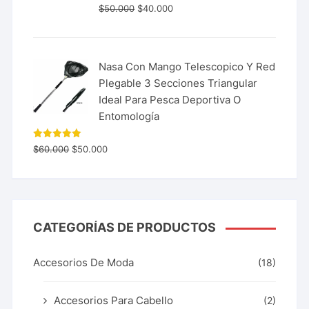
$
50.000
$
40.000
Nasa Con Mango Telescopico Y Red
Plegable 3 Secciones Triangular
Ideal Para Pesca Deportiva O
Entomología
Valorado
$
60.000
$
50.000
con
5.00
de 5
CATEGORÍAS DE PRODUCTOS
Accesorios De Moda
(18)
Accesorios Para Cabello
(2)