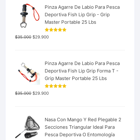
Pinza Agarre De Labio Para Pesca
Deportiva Fish Lip Grip - Grip
Master Portable 25 Lbs
Valorado
$
35.000
$
29.900
con
5.00
de 5
Pinza Agarre De Labio Para Pesca
Deportiva Fish Lip Grip Forma T -
Grip Master Portable 25 Lbs
Valorado
$
35.000
$
29.900
con
5.00
de 5
Nasa Con Mango Y Red Plegable 2
Secciones Triangular Ideal Para
Pesca Deportiva O Entomología