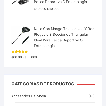
Pesca Deportiva O Entomología
$
50.000
$
40.000
Nasa Con Mango Telescopico Y Red
Plegable 3 Secciones Triangular
Ideal Para Pesca Deportiva O
Entomología
Valorado
$
60.000
$
50.000
con
5.00
de 5
CATEGORÍAS DE PRODUCTOS
Accesorios De Moda
(18)