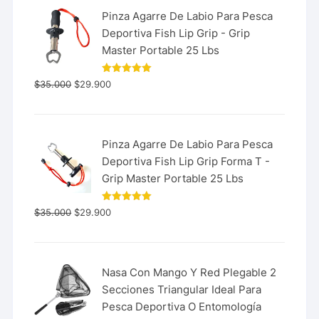
Pinza Agarre De Labio Para Pesca
Deportiva Fish Lip Grip - Grip
Master Portable 25 Lbs
Valorado
$
35.000
$
29.900
con
5.00
de 5
Pinza Agarre De Labio Para Pesca
Deportiva Fish Lip Grip Forma T -
Grip Master Portable 25 Lbs
Valorado
$
35.000
$
29.900
con
5.00
de 5
Nasa Con Mango Y Red Plegable 2
Secciones Triangular Ideal Para
Pesca Deportiva O Entomología