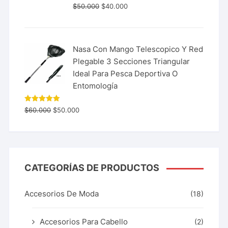
$
50.000
$
40.000
Nasa Con Mango Telescopico Y Red
Plegable 3 Secciones Triangular
Ideal Para Pesca Deportiva O
Entomología
Valorado
$
60.000
$
50.000
con
5.00
de 5
CATEGORÍAS DE PRODUCTOS
Accesorios De Moda
(18)
Accesorios Para Cabello
(2)