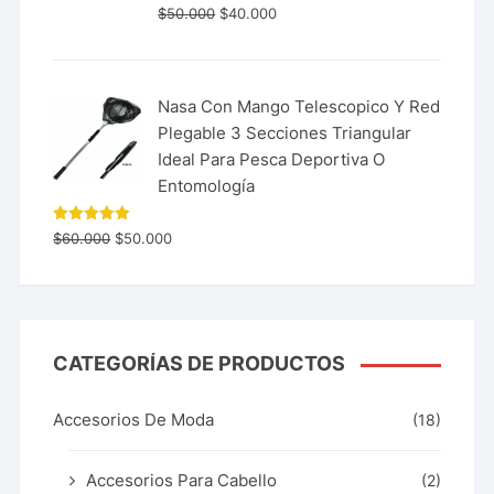
$
50.000
$
40.000
Nasa Con Mango Telescopico Y Red
Plegable 3 Secciones Triangular
Ideal Para Pesca Deportiva O
Entomología
Valorado
$
60.000
$
50.000
con
5.00
de 5
CATEGORÍAS DE PRODUCTOS
Accesorios De Moda
(18)
Accesorios Para Cabello
(2)