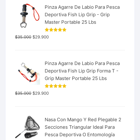
Pinza Agarre De Labio Para Pesca
Deportiva Fish Lip Grip - Grip
Master Portable 25 Lbs
Valorado
$
35.000
$
29.900
con
5.00
de 5
Pinza Agarre De Labio Para Pesca
Deportiva Fish Lip Grip Forma T -
Grip Master Portable 25 Lbs
Valorado
$
35.000
$
29.900
con
5.00
de 5
Nasa Con Mango Y Red Plegable 2
Secciones Triangular Ideal Para
Pesca Deportiva O Entomología