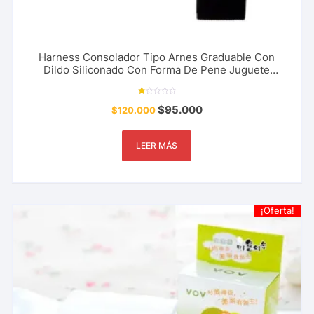
Harness Consolador Tipo Arnes Graduable Con
Dildo Siliconado Con Forma De Pene Juguete
Sexaule Hombre Mujer Sexo Anal Sexo vaginal
Heterosexuales Gay Lesbianas
Va
$
95.000
$
120.000
lo
ra
do
co
n
1.
LEER MÁS
00
de
5
¡Oferta!