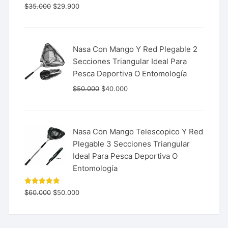
Valorado
$
35.000
$
29.900
con
5.00
de 5
Nasa Con Mango Y Red Plegable 2
Secciones Triangular Ideal Para
Pesca Deportiva O Entomología
$
50.000
$
40.000
Nasa Con Mango Telescopico Y Red
Plegable 3 Secciones Triangular
Ideal Para Pesca Deportiva O
Entomología
Valorado
$
60.000
$
50.000
con
5.00
de 5