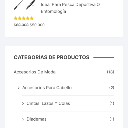
Ideal Para Pesca Deportiva O
Entomología
Valorado
$
60.000
$
50.000
con
5.00
de 5
CATEGORÍAS DE PRODUCTOS
Accesorios De Moda
(18)
Accesorios Para Cabello
(2)
Cintas, Lazos Y Colas
(1)
Diademas
(1)