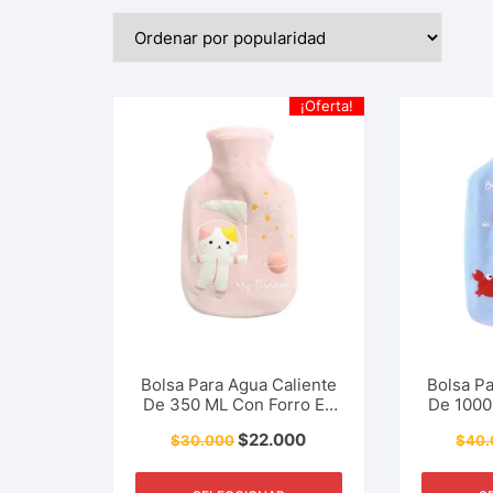
¡Oferta!
Bolsa Para Agua Caliente
Bolsa Pa
De 350 ML Con Forro En
De 1000
Tela Polar Ideal Para
Tela P
$
22.000
$
30.000
$
40.
Terapias, Tratar Dolores,
Terapias
Anti Cólicos Menstruales
Anti Cól
Y Más