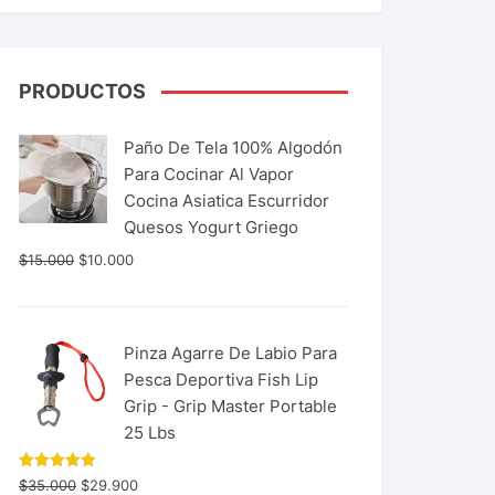
PRODUCTOS
Paño De Tela 100% Algodón
Para Cocinar Al Vapor
Cocina Asiatica Escurridor
Quesos Yogurt Griego
$
15.000
$
10.000
Pinza Agarre De Labio Para
Pesca Deportiva Fish Lip
Grip - Grip Master Portable
25 Lbs
Valorado
$
35.000
$
29.900