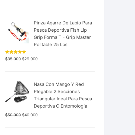
con
5.00
de 5
Pinza Agarre De Labio Para
Pesca Deportiva Fish Lip
Grip Forma T - Grip Master
Portable 25 Lbs
Valorado
$
35.000
$
29.900
con
5.00
de 5
Nasa Con Mango Y Red
Plegable 2 Secciones
Triangular Ideal Para Pesca
Deportiva O Entomología
$
50.000
$
40.000