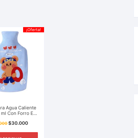
¡Oferta!
ra Agua Caliente
 ml Con Forro En
olar Ideal Para
$
30.000
000
, Tratar Dolores,
icos Menstruales
Y Más