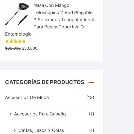
Nasa Con Mango
Telescopico Y Red Plegable
3 Secciones Triangular Ideal
Para Pesca Deportiva O
Entomología
Valorado
$
60.000
$
50.000
con
5.00
de 5
CATEGORÍAS DE PRODUCTOS
Accesorios De Moda
(18)
Accesorios Para Cabello
(2)
Cintas, Lazos Y Colas
(1)