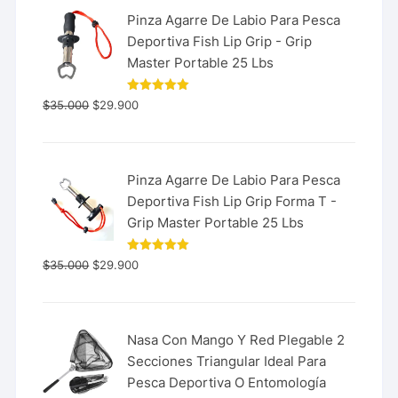
Pinza Agarre De Labio Para Pesca
Deportiva Fish Lip Grip - Grip
Master Portable 25 Lbs
Valorado
$
35.000
$
29.900
con
5.00
de 5
Pinza Agarre De Labio Para Pesca
Deportiva Fish Lip Grip Forma T -
Grip Master Portable 25 Lbs
Valorado
$
35.000
$
29.900
con
5.00
de 5
Nasa Con Mango Y Red Plegable 2
Secciones Triangular Ideal Para
Pesca Deportiva O Entomología