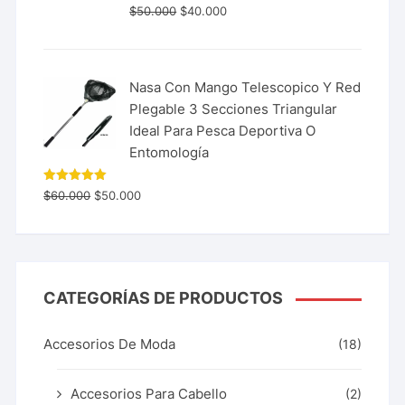
$
50.000
$
40.000
Nasa Con Mango Telescopico Y Red
Plegable 3 Secciones Triangular
Ideal Para Pesca Deportiva O
Entomología
Valorado
$
60.000
$
50.000
con
5.00
de 5
CATEGORÍAS DE PRODUCTOS
Accesorios De Moda
(18)
Accesorios Para Cabello
(2)