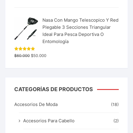
Nasa Con Mango Telescopico Y Red
Plegable 3 Secciones Triangular
Ideal Para Pesca Deportiva O
Entomología
Valorado
$
60.000
$
50.000
con
5.00
de 5
CATEGORÍAS DE PRODUCTOS
Accesorios De Moda
(18)
Accesorios Para Cabello
(2)