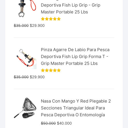
Deportiva Fish Lip Grip - Grip
Master Portable 25 Lbs
Valorado
$
35.000
$
29.900
con
5.00
de 5
Pinza Agarre De Labio Para Pesca
Deportiva Fish Lip Grip Forma T -
Grip Master Portable 25 Lbs
Valorado
$
35.000
$
29.900
con
5.00
de 5
Nasa Con Mango Y Red Plegable 2
Secciones Triangular Ideal Para
Pesca Deportiva O Entomología
$
50.000
$
40.000