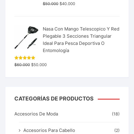
$
50.000
$
40.000
Nasa Con Mango Telescopico Y Red
Plegable 3 Secciones Triangular
Ideal Para Pesca Deportiva O
Entomología
Valorado
$
60.000
$
50.000
con
5.00
de 5
CATEGORÍAS DE PRODUCTOS
Accesorios De Moda
(18)
Accesorios Para Cabello
(2)