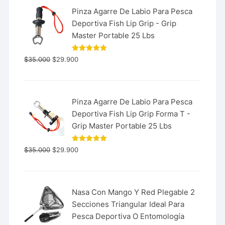
Pinza Agarre De Labio Para Pesca
Deportiva Fish Lip Grip - Grip
Master Portable 25 Lbs
Valorado
$
35.000
$
29.900
con
5.00
de 5
Pinza Agarre De Labio Para Pesca
Deportiva Fish Lip Grip Forma T -
Grip Master Portable 25 Lbs
Valorado
$
35.000
$
29.900
con
5.00
de 5
Nasa Con Mango Y Red Plegable 2
Secciones Triangular Ideal Para
Pesca Deportiva O Entomología