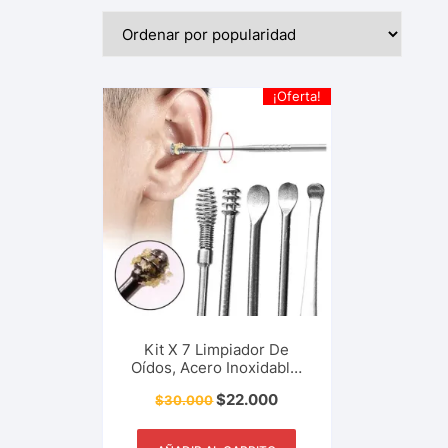
¡Oferta!
Kit X 7 Limpiador De
Oídos, Acero Inoxidable,
Orejas, Cuidado Personal,
$
22.000
$
30.000
Limpieza, Cuidado,
Extractor De Cera,
Herramienta De Aseo