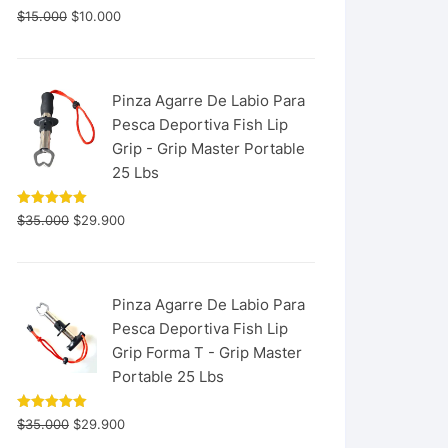
$
15.000
$
10.000
Pinza Agarre De Labio Para
Pesca Deportiva Fish Lip
Grip - Grip Master Portable
25 Lbs
Valorado
$
35.000
$
29.900
con
5.00
de 5
Pinza Agarre De Labio Para
Pesca Deportiva Fish Lip
Grip Forma T - Grip Master
Portable 25 Lbs
Valorado
$
35.000
$
29.900
con
5.00
de 5