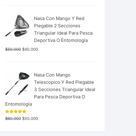
Nasa Con Mango Y Red
Plegable 2 Secciones
Triangular Ideal Para Pesca
Deportiva O Entomología
$
50.000
$
40.000
Nasa Con Mango
Telescopico Y Red Plegable
3 Secciones Triangular Ideal
Para Pesca Deportiva O
Entomología
Valorado
$
60.000
$
50.000
con
5.00
de 5