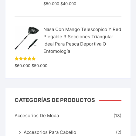
$
50.000
$
40.000
Nasa Con Mango Telescopico Y Red
Plegable 3 Secciones Triangular
Ideal Para Pesca Deportiva O
Entomología
Valorado
$
60.000
$
50.000
con
5.00
de 5
CATEGORÍAS DE PRODUCTOS
Accesorios De Moda
(18)
Accesorios Para Cabello
(2)