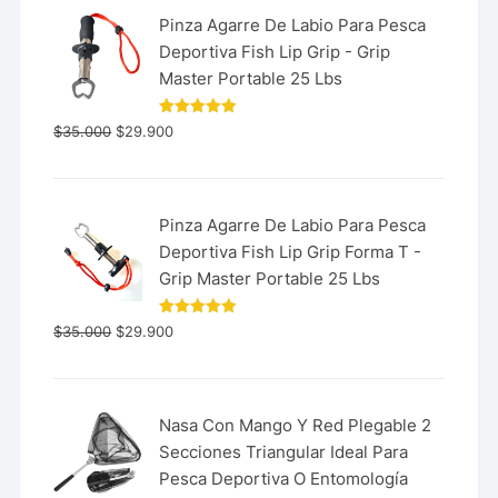
Pinza Agarre De Labio Para Pesca
Deportiva Fish Lip Grip - Grip
Master Portable 25 Lbs
Valorado
$
35.000
$
29.900
con
5.00
de 5
Pinza Agarre De Labio Para Pesca
Deportiva Fish Lip Grip Forma T -
Grip Master Portable 25 Lbs
Valorado
$
35.000
$
29.900
con
5.00
de 5
Nasa Con Mango Y Red Plegable 2
Secciones Triangular Ideal Para
Pesca Deportiva O Entomología