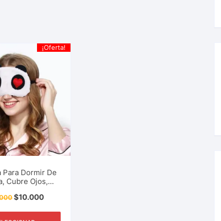
¡Oferta!
 Para Dormir De
, Cubre Ojos,
ifaz, Dibujos
$
10.000
.000
os, Relajante,
odo, Sueño,
canso Y Más.