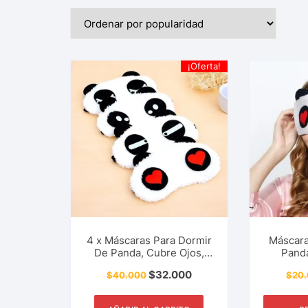
¡Oferta!
4 x Máscaras Para Dormir
Máscara
De Panda, Cubre Ojos,
Panda
Antifaz, Dibujos
Ant
$
32.000
$
40.000
$
20
Animados, Relajante,
Animad
Cómodo, Sueño,
Cóm
Descanso Y Más.
Des