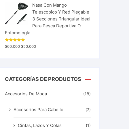
Nasa Con Mango
Telescopico Y Red Plegable
3 Secciones Triangular Ideal
Para Pesca Deportiva O
Entomología
Valorado
$
60.000
$
50.000
con
5.00
de 5
CATEGORÍAS DE PRODUCTOS
Accesorios De Moda
(18)
Accesorios Para Cabello
(2)
Cintas, Lazos Y Colas
(1)