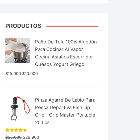
PRODUCTOS
Paño De Tela 100% Algodón
Para Cocinar Al Vapor
Cocina Asiatica Escurridor
Quesos Yogurt Griego
$
15.000
$
10.000
Pinza Agarre De Labio Para
Pesca Deportiva Fish Lip
Grip - Grip Master Portable
25 Lbs
Valorado
$
35.000
$
29.900