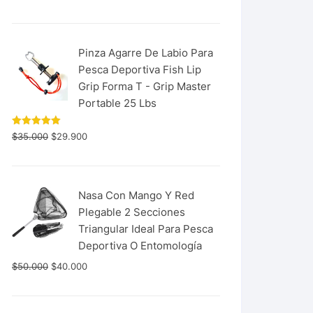
con
5.00
de 5
Pinza Agarre De Labio Para
Pesca Deportiva Fish Lip
Grip Forma T - Grip Master
Portable 25 Lbs
Valorado
$
35.000
$
29.900
con
5.00
de 5
Nasa Con Mango Y Red
Plegable 2 Secciones
Triangular Ideal Para Pesca
Deportiva O Entomología
$
50.000
$
40.000