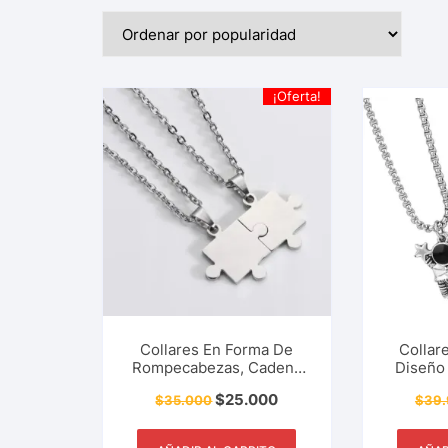
¡Oferta!
Collares En Forma De
Collar
Rompecabezas, Cadena
Diseño
Con Puzzles, Para
Con Ima
$
25.000
$
35.000
$
39
Compartir Con Pareja,
Collar
Amigos, Familia, Joyería,
Compar
Collar, Accesorios De
Novios, 