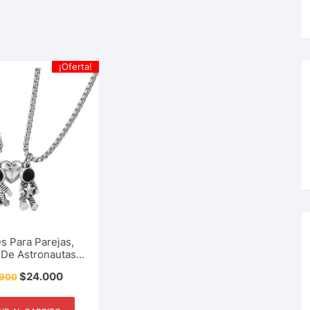
¡Oferta!
es Para Parejas,
 De Astronautas
nes De Corazón,
$
24.000
.900
 Magnético Para
tir Con Amigos,
Familia, Accesorio