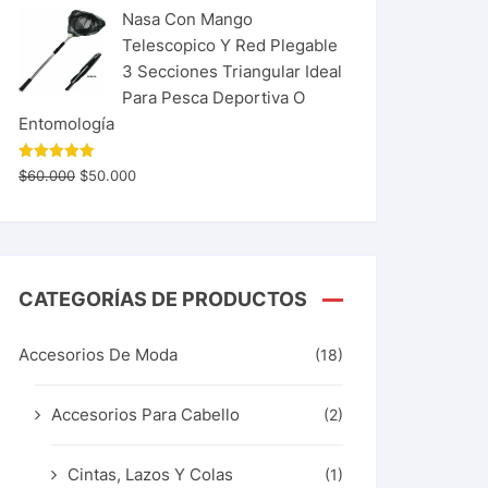
Nasa Con Mango
Telescopico Y Red Plegable
3 Secciones Triangular Ideal
Para Pesca Deportiva O
Entomología
Valorado
$
60.000
$
50.000
con
5.00
de 5
CATEGORÍAS DE PRODUCTOS
Accesorios De Moda
(18)
Accesorios Para Cabello
(2)
Cintas, Lazos Y Colas
(1)