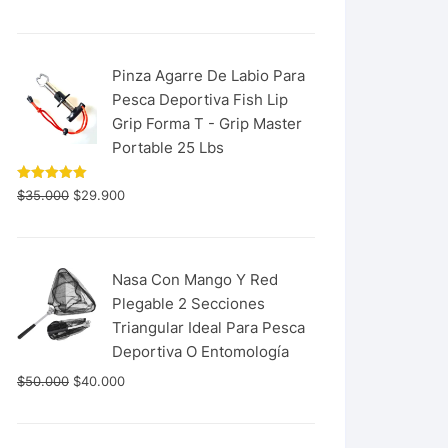
con
5.00
de 5
Pinza Agarre De Labio Para
Pesca Deportiva Fish Lip
Grip Forma T - Grip Master
Portable 25 Lbs
Valorado
$
35.000
$
29.900
con
5.00
de 5
Nasa Con Mango Y Red
Plegable 2 Secciones
Triangular Ideal Para Pesca
Deportiva O Entomología
$
50.000
$
40.000