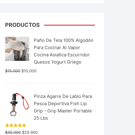
PRODUCTOS
Paño De Tela 100% Algodón
Para Cocinar Al Vapor
Cocina Asiatica Escurridor
Quesos Yogurt Griego
$
15.000
$
10.000
Pinza Agarre De Labio Para
Pesca Deportiva Fish Lip
Grip - Grip Master Portable
25 Lbs
Valorado
$
35.000
$
29.900