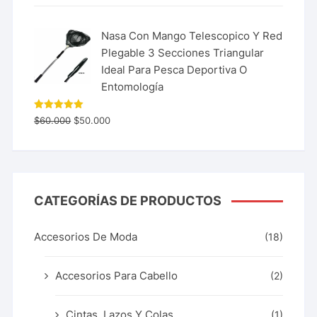
Nasa Con Mango Telescopico Y Red
Plegable 3 Secciones Triangular
Ideal Para Pesca Deportiva O
Entomología
Valorado
$
60.000
$
50.000
con
5.00
de 5
CATEGORÍAS DE PRODUCTOS
Accesorios De Moda
(18)
Accesorios Para Cabello
(2)
Cintas, Lazos Y Colas
(1)