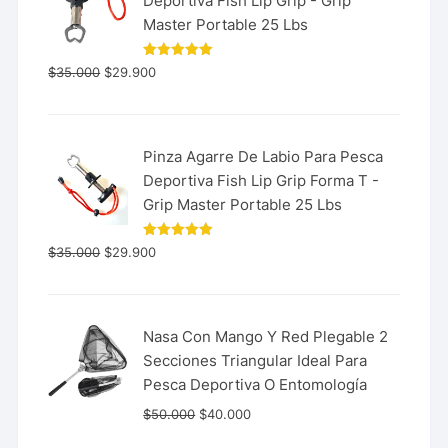
Deportiva Fish Lip Grip - Grip
Master Portable 25 Lbs
Valorado
$
35.000
$
29.900
con
5.00
de 5
Pinza Agarre De Labio Para Pesca
Deportiva Fish Lip Grip Forma T -
Grip Master Portable 25 Lbs
Valorado
$
35.000
$
29.900
con
5.00
de 5
Nasa Con Mango Y Red Plegable 2
Secciones Triangular Ideal Para
Pesca Deportiva O Entomología
$
50.000
$
40.000