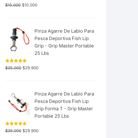
$
15.000
$
10.000
Pinza Agarre De Labio Para
Pesca Deportiva Fish Lip
Grip - Grip Master Portable
25 Lbs
Valorado
$
35.000
$
29.900
con
5.00
de 5
Pinza Agarre De Labio Para
Pesca Deportiva Fish Lip
Grip Forma T - Grip Master
Portable 25 Lbs
Valorado
$
35.000
$
29.900
con
5.00
de 5