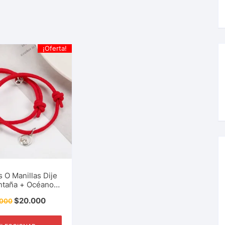
¡Oferta!
s O Manillas Dije
ntaña + Océano
arejas, Amigos,
$
20.000
.000
a. Accesorio De
egalo, Detalle Y
Más.