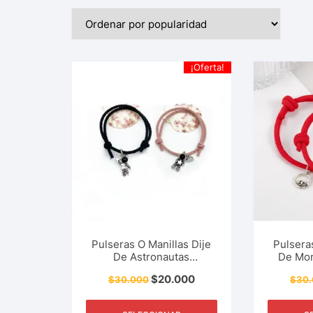
¡Oferta!
Pulseras O Manillas Dije
Pulsera
De Astronautas
De Mo
Magnéticas Para Pareja,
Para P
$
20.000
$
30.000
$
30
Amigos, Familia.
Famili
Accesorio De Moda,
Moda, R
Regalo, Detalle Y Más.