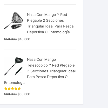
Nasa Con Mango Y Red
Plegable 2 Secciones
Triangular Ideal Para Pesca
Deportiva O Entomología
$
50.000
$
40.000
Nasa Con Mango
Telescopico Y Red Plegable
3 Secciones Triangular Ideal
Para Pesca Deportiva O
Entomología
Valorado
$
60.000
$
50.000
con
5.00
de 5