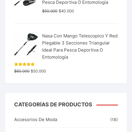
Pesca Deportiva O Entomología
$
50.000
$
40.000
Nasa Con Mango Telescopico Y Red
Plegable 3 Secciones Triangular
Ideal Para Pesca Deportiva O
Entomología
Valorado
$
60.000
$
50.000
con
5.00
de 5
CATEGORÍAS DE PRODUCTOS
Accesorios De Moda
(18)