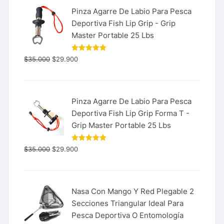
Pinza Agarre De Labio Para Pesca
Deportiva Fish Lip Grip - Grip
Master Portable 25 Lbs
Valorado
$
35.000
$
29.900
con
5.00
de 5
Pinza Agarre De Labio Para Pesca
Deportiva Fish Lip Grip Forma T -
Grip Master Portable 25 Lbs
Valorado
$
35.000
$
29.900
con
5.00
de 5
Nasa Con Mango Y Red Plegable 2
Secciones Triangular Ideal Para
Pesca Deportiva O Entomología