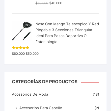
$
50.000
$
40.000
Nasa Con Mango Telescopico Y Red
Plegable 3 Secciones Triangular
Ideal Para Pesca Deportiva O
Entomología
Valorado
$
60.000
$
50.000
con
5.00
de 5
CATEGORÍAS DE PRODUCTOS
Accesorios De Moda
(18)
Accesorios Para Cabello
(2)