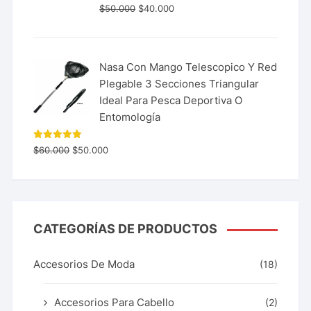
$
50.000
$
40.000
Nasa Con Mango Telescopico Y Red
Plegable 3 Secciones Triangular
Ideal Para Pesca Deportiva O
Entomología
Valorado
$
60.000
$
50.000
con
5.00
de 5
CATEGORÍAS DE PRODUCTOS
Accesorios De Moda
(18)
Accesorios Para Cabello
(2)