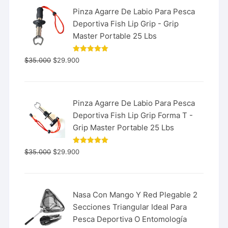
Pinza Agarre De Labio Para Pesca
Deportiva Fish Lip Grip - Grip
Master Portable 25 Lbs
Valorado
$
35.000
$
29.900
con
5.00
de 5
Pinza Agarre De Labio Para Pesca
Deportiva Fish Lip Grip Forma T -
Grip Master Portable 25 Lbs
Valorado
$
35.000
$
29.900
con
5.00
de 5
Nasa Con Mango Y Red Plegable 2
Secciones Triangular Ideal Para
Pesca Deportiva O Entomología